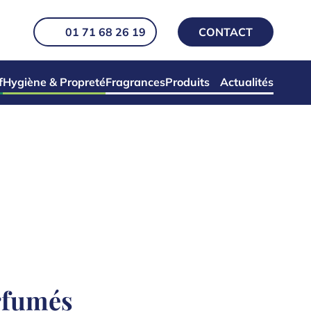
01 71 68 26 19
CONTACT
f
Hygiène & Propreté
Fragrances
Produits
Actualités
rfumés