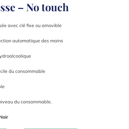
sse – No touch
sée avec clé fixe ou amovible
́tection automatique des mains
ydroalcoolique
cile du consommable
le
 niveau du consommable.
Noir