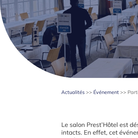
Actualités
>>
Événement
>>
Part
Le salon Prest’Hôtel est d
intacts. En effet, cet évé